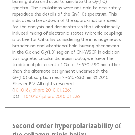
burning data and used to simulate the Qy(1,0)
spectra. The simulations were not able to accurately
reproduce the details of the Qy(1,0) spectrum. This
indicates a breakdown of the approximations used
for the analysis and demonstrates that vibrationally
induced mixing of electronic states (vibronic coupling)
is active for Chl a. By considering the inhomogeneous
broadening and vibrational hole-burning phenomena
in the Qx and Qy(1,0) region of Chl-WSCP in addition
to magnetic circular dichroism data, we favor the
traditional placement of Qx at ?~570-590 nm rather
than the alternate assignment underneath the
Qy(1,0) absorption near ?~615-630 nm. © 2010
Elsevier B.V. All rights reserved.
(
10.1016/j.phpro.2010.01.226
)
DOI :
10.1016/j.phpro.2010.01.226
Second order hyperpolarizability of
the collagen triple helix: