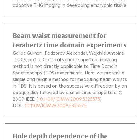
adaptive THG imaging in developing embryonic tissue.
Beam waist measurement for
terahertz time domain experiments
Gallot Guilhem
Podzorov Alexander
Wojdyla Antoine
, 2009, pp.1-2.
Classical variable aperture masking
method is not directly applicable to Time Domain
Spectroscopy (TDS) experiments. Here, we present a
simple and reliable method for measuring beam waists
in TDS. It is based on the successive diffraction by an
opaque disk followed by a small circular aperture. ©
2009 IEEE.
(
10.1109/ICIMW.2009.5325575
)
DOI :
10.1109/ICIMW.2009.5325575
Hole depth dependence of the