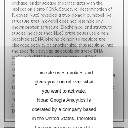
archaeal endonuclease that interacts with the
replication clamp PCNA. Structural determination of
P. abyssi NucS revealed a two-domain dumbbell-like
structure that in overall does not resemble any
known protein structure. Biochemical and structural
studies indicate that NucS orthologues use a non-
catalytic ssDNA-binding domain to regulate the
cleavage activity at another site, thus resulting into
the specific cleavage at double-stranded DNA
(dsDNA)/ssDNA junctions on branched DNA
substrates. Both 3' and 5' extremities of the ssDNA
can be cleaved at the nuclease channel that is too
This site uses cookies and
narrow to accommodate duplex DNA. Altogether, our
data suggest that NucS proteins constitute a new
gives you control over what
family of structure-specific DNA endonucleases that
you want to activate.
are widely distributed in archaea and in bacteria,
including Mycobacterium tuberculosis.
Note: Google Analytics is
(
10.1038/emboj.2009.192
)
operated by a company based
DOI :
10.1038/emboj.2009.192
in the United States, therefore
the processing of your data