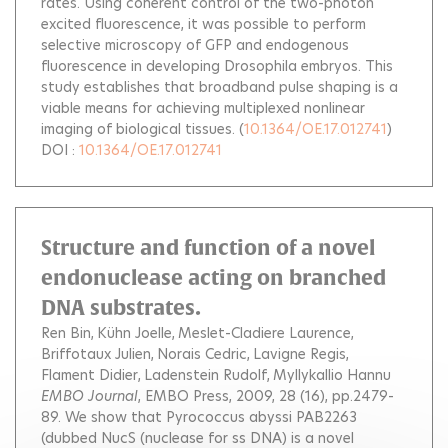
rates. Using coherent control of the two-photon
excited fluorescence, it was possible to perform
selective microscopy of GFP and endogenous
fluorescence in developing Drosophila embryos. This
study establishes that broadband pulse shaping is a
viable means for achieving multiplexed nonlinear
imaging of biological tissues.
(
10.1364/OE.17.012741
)
DOI :
10.1364/OE.17.012741
Structure and function of a novel
endonuclease acting on branched
DNA substrates.
Ren Bin
Kühn Joelle
Meslet-Cladiere Laurence
Briffotaux Julien
Norais Cedric
Lavigne Regis
Flament Didier
Ladenstein Rudolf
Myllykallio Hannu
EMBO Journal
, EMBO Press, 2009, 28 (16), pp.2479-
89.
We show that Pyrococcus abyssi PAB2263
(dubbed NucS (nuclease for ss DNA) is a novel