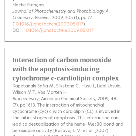
Hache François
Journal of Photochemistry and Photobiology A:
Chemistry
, Elsevier, 2009, 205 (1), pp.77.
(
10.1016/j.jphotochem.2009.05.017
)
DOI :
10.1016/j.jphotochem.2009.05.017
Interaction of carbon monoxide
with the apoptosis-inducing
cytochrome c-cardiolipin complex
Kapetanaki Sofia M.
Silkstone G.
Husu I.
Liebl Ursula
Wilson M.T.
Vos Marten H.
Biochemistry
, American Chemical Society, 2009, 48
(7), pp.1613.
The interaction of mitochondrial
cytochrome (cyt) c with cardiolipin (CL) is involved in
the initial stages of apoptosis. This interaction can
lead to destabilization of the heme−Met80 bond and
peroxidase activity [Basova, L. V., et al. (2007)