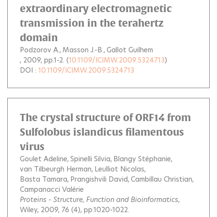
extraordinary electromagnetic
transmission in the terahertz
domain
Podzorov A.
Masson J.-B.
Gallot Guilhem
, 2009, pp.1-2. (
10.1109/ICIMW.2009.5324713
)
DOI :
10.1109/ICIMW.2009.5324713
The crystal structure of ORF14 from
Sulfolobus islandicus filamentous
virus
Goulet Adeline
Spinelli Silvia
Blangy Stéphanie
van Tilbeurgh Herman
Leulliot Nicolas
Basta Tamara
Prangishvili David
Cambillau Christian
Campanacci Valérie
Proteins - Structure, Function and Bioinformatics
,
Wiley, 2009, 76 (4), pp.1020-1022.