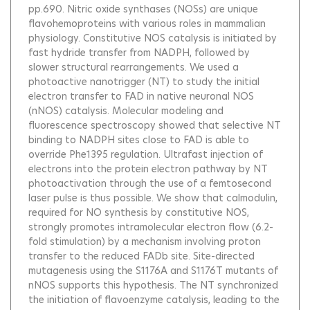
pp.690.
Nitric oxide synthases (NOSs) are unique
flavohemoproteins with various roles in mammalian
physiology. Constitutive NOS catalysis is initiated by
fast hydride transfer from NADPH, followed by
slower structural rearrangements. We used a
photoactive nanotrigger (NT) to study the initial
electron transfer to FAD in native neuronal NOS
(nNOS) catalysis. Molecular modeling and
fluorescence spectroscopy showed that selective NT
binding to NADPH sites close to FAD is able to
override Phe1395 regulation. Ultrafast injection of
electrons into the protein electron pathway by NT
photoactivation through the use of a femtosecond
laser pulse is thus possible. We show that calmodulin,
required for NO synthesis by constitutive NOS,
strongly promotes intramolecular electron flow (6.2-
fold stimulation) by a mechanism involving proton
transfer to the reduced FADb site. Site-directed
mutagenesis using the S1176A and S1176T mutants of
nNOS supports this hypothesis. The NT synchronized
the initiation of flavoenzyme catalysis, leading to the