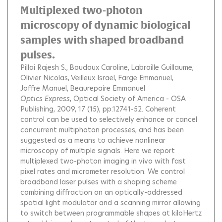
Multiplexed two-photon
microscopy of dynamic biological
samples with shaped broadband
pulses.
Pillai Rajesh S.
Boudoux Caroline
Labroille Guillaume
Olivier Nicolas
Veilleux Israel
Farge Emmanuel
Joffre Manuel
Beaurepaire Emmanuel
Optics Express
, Optical Society of America - OSA
Publishing, 2009, 17 (15), pp.12741-52.
Coherent
control can be used to selectively enhance or cancel
concurrent multiphoton processes, and has been
suggested as a means to achieve nonlinear
microscopy of multiple signals. Here we report
multiplexed two-photon imaging in vivo with fast
pixel rates and micrometer resolution. We control
broadband laser pulses with a shaping scheme
combining diffraction on an optically-addressed
spatial light modulator and a scanning mirror allowing
to switch between programmable shapes at kiloHertz