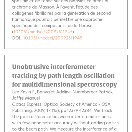
spatiale et de forme sur des biopsies colorées au
trichrome de Masson. À l'avenir, l'étude des
collagènes fibrillaires par la génération de second
harmonique pourrait permettre une approche
spécifique des composants de la fibrose.
(
10.1051/medsci/20092511945
)
DOI :
10.1051/medsci/20092511945
Unobtrusive interferometer
tracking by path length oscillation
for multidimensional spectroscopy
Lee Kevin F.
Bonvalet Adeline
Nuernberger Patrick
Joffre Manuel
Optics Express
, Optical Society of America - OSA
Publishing, 2009, 17 (15), pp.12379-12384.
We track
the path difference between interferometer arms
with few-nanometer accuracy without adding optics
to the beam path. We measure the interference of a