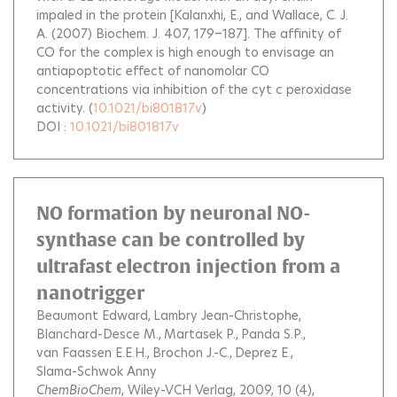
impaled in the protein [Kalanxhi, E., and Wallace, C. J.
A. (2007) Biochem. J. 407, 179−187]. The affinity of
CO for the complex is high enough to envisage an
antiapoptotic effect of nanomolar CO
concentrations via inhibition of the cyt c peroxidase
activity.
(
10.1021/bi801817v
)
DOI :
10.1021/bi801817v
NO formation by neuronal NO-
synthase can be controlled by
ultrafast electron injection from a
nanotrigger
Beaumont Edward
Lambry Jean-Christophe
Blanchard-Desce M.
Martasek P.
Panda S.P.
van Faassen E.E.H.
Brochon J.-C.
Deprez E.
Slama-Schwok Anny
ChemBioChem
, Wiley-VCH Verlag, 2009, 10 (4),