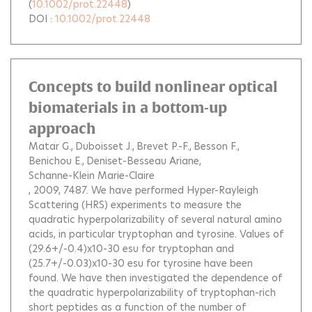
(
10.1002/prot.22448
)
DOI :
10.1002/prot.22448
Concepts to build nonlinear optical
biomaterials in a bottom-up
approach
Matar G.
Duboisset J.
Brevet P.-F.
Besson F.
Benichou E.
Deniset-Besseau Ariane
Schanne-Klein Marie-Claire
, 2009, 7487.
We have performed Hyper-Rayleigh
Scattering (HRS) experiments to measure the
quadratic hyperpolarizability of several natural amino
acids, in particular tryptophan and tyrosine. Values of
(29.6+/-0.4)x10-30 esu for tryptophan and
(25.7+/-0.03)x10-30 esu for tyrosine have been
found. We have then investigated the dependence of
the quadratic hyperpolarizability of tryptophan-rich
short peptides as a function of the number of