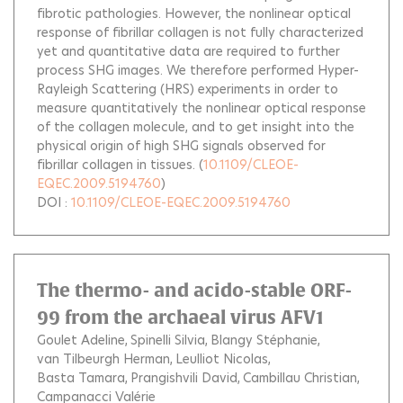
fibrotic pathologies. However, the nonlinear optical
response of fibrillar collagen is not fully characterized
yet and quantitative data are required to further
process SHG images. We therefore performed Hyper-
Rayleigh Scattering (HRS) experiments in order to
measure quantitatively the nonlinear optical response
of the collagen molecule, and to get insight into the
physical origin of high SHG signals observed for
fibrillar collagen in tissues.
(
10.1109/CLEOE-
EQEC.2009.5194760
)
DOI :
10.1109/CLEOE-EQEC.2009.5194760
The thermo- and acido-stable ORF-
99 from the archaeal virus AFV1
Goulet Adeline
Spinelli Silvia
Blangy Stéphanie
van Tilbeurgh Herman
Leulliot Nicolas
Basta Tamara
Prangishvili David
Cambillau Christian
Campanacci Valérie