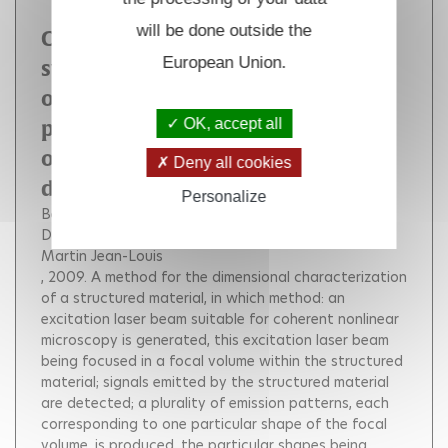
will be done outside the
Coherent nonlinear microscopy
European Union.
system and method with variation
of the focal volume in order to
OK, accept all
probe the nanostructure of
organized materials (extension du
Deny all cookies
dépôt français EP20090769543)
Personalize
Beaurepaire Emmanuel
Olivier Nicolas
Débarre Delphine
Schanne-Klein Marie-Claire
Martin Jean-Louis
, 2009.
A method for the dimensional characterization
of a structured material, in which method: an
excitation laser beam suitable for coherent nonlinear
microscopy is generated, this excitation laser beam
being focused in a focal volume within the structured
material; signals emitted by the structured material
are detected; a plurality of emission patterns, each
corresponding to one particular shape of the focal
volume, is produced, the particular shapes being