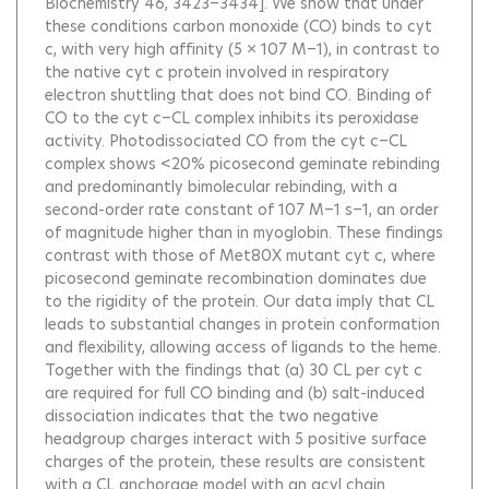
Biochemistry 46, 3423−3434]. We show that under
these conditions carbon monoxide (CO) binds to cyt
c, with very high affinity (5 × 107 M−1), in contrast to
the native cyt c protein involved in respiratory
electron shuttling that does not bind CO. Binding of
CO to the cyt c−CL complex inhibits its peroxidase
activity. Photodissociated CO from the cyt c−CL
complex shows <20% picosecond geminate rebinding
and predominantly bimolecular rebinding, with a
second-order rate constant of 107 M−1 s−1, an order
of magnitude higher than in myoglobin. These findings
contrast with those of Met80X mutant cyt c, where
picosecond geminate recombination dominates due
to the rigidity of the protein. Our data imply that CL
leads to substantial changes in protein conformation
and flexibility, allowing access of ligands to the heme.
Together with the findings that (a) 30 CL per cyt c
are required for full CO binding and (b) salt-induced
dissociation indicates that the two negative
headgroup charges interact with 5 positive surface
charges of the protein, these results are consistent
with a CL anchorage model with an acyl chain