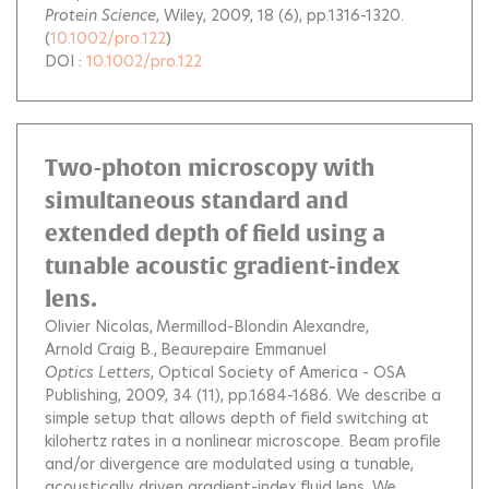
Protein Science
, Wiley, 2009, 18 (6), pp.1316-1320.
(
10.1002/pro.122
)
DOI :
10.1002/pro.122
Two-photon microscopy with
simultaneous standard and
extended depth of field using a
tunable acoustic gradient-index
lens.
Olivier Nicolas
Mermillod-Blondin Alexandre
Arnold Craig B.
Beaurepaire Emmanuel
Optics Letters
, Optical Society of America - OSA
Publishing, 2009, 34 (11), pp.1684-1686.
We describe a
simple setup that allows depth of field switching at
kilohertz rates in a nonlinear microscope. Beam profile
and/or divergence are modulated using a tunable,
acoustically driven gradient-index fluid lens. We