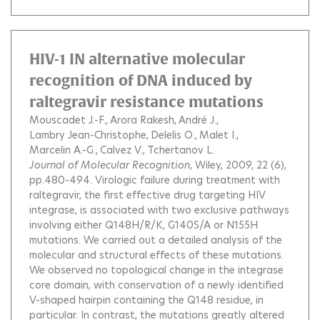
HIV-1 IN alternative molecular
recognition of DNA induced by
raltegravir resistance mutations
Mouscadet J.-F.
Arora Rakesh
André J.
Lambry Jean-Christophe
Delelis O.
Malet I.
Marcelin A.-G.
Calvez V.
Tchertanov L.
Journal of Molecular Recognition
, Wiley, 2009, 22 (6),
pp.480-494.
Virologic failure during treatment with
raltegravir, the first effective drug targeting HIV
integrase, is associated with two exclusive pathways
involving either Q148H/R/K, G140S/A or N155H
mutations. We carried out a detailed analysis of the
molecular and structural effects of these mutations.
We observed no topological change in the integrase
core domain, with conservation of a newly identified
V-shaped hairpin containing the Q148 residue, in
particular. In contrast, the mutations greatly altered