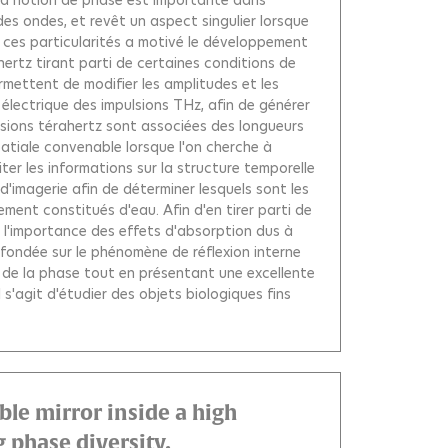
es ondes, et revêt un aspect singulier lorsque
de ces particularités a motivé le développement
rtz tirant parti de certaines conditions de
ermettent de modifier les amplitudes et les
lectrique des impulsions THz, afin de générer
lsions térahertz sont associées des longueurs
patiale convenable lorsque l'on cherche à
er les informations sur la structure temporelle
'imagerie afin de déterminer lesquels sont les
ement constitués d'eau. Afin d'en tirer parti de
er l'importance des effets d'absorption dus à
 fondée sur le phénomène de réflexion interne
 de la phase tout en présentant une excellente
 s'agit d'étudier des objets biologiques fins
ble mirror inside a high
 phase diversity.