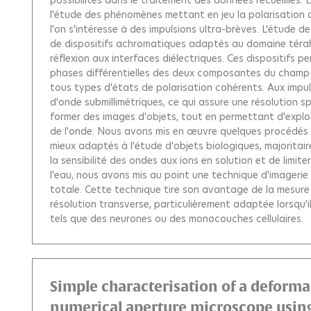
l'étude des phénomènes mettant en jeu la polarisation d
l'on s'intéresse à des impulsions ultra-brèves. L'étude 
de dispositifs achromatiques adaptés au domaine térahe
réflexion aux interfaces diélectriques. Ces dispositifs p
phases différentielles des deux composantes du champ é
tous types d'états de polarisation cohérents. Aux impu
d'onde submillimétriques, ce qui assure une résolution s
former des images d'objets, tout en permettant d'exploit
de l'onde. Nous avons mis en œuvre quelques procédés d
mieux adaptés à l'étude d'objets biologiques, majoritair
la sensibilité des ondes aux ions en solution et de limit
l'eau, nous avons mis au point une technique d'imagerie
totale. Cette technique tire son avantage de la mesure
résolution transverse, particulièrement adaptée lorsqu'il
tels que des neurones ou des monocouches cellulaires.
Simple characterisation of a deforma
numerical aperture microscope using