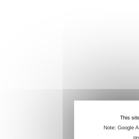
This sit
Note: Google An
pr