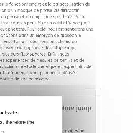
ier le fonctionnement et la caractérisation de
ation d'un masque de phase 2D diffractif
en phase et en amplitude spectrale. Par la
ltra-courtes peut être un outil efficace pour
deux photons. Pour cela, nous présenterons une
x photons dans un embryon de drosophile
 Ensuite nous décrirons un schéma de
ent avec une approche de multiplexage
plusieurs fluorophores. Enfin, nous
r des expériences de mesures de temps et de
articulier une étude théorique et expérimentale
biréfringents pour produire la dérivée
porelle de son enveloppe.
ynamics in a temperature jump
activate.
olding
s, therefore the
c three-dimentional structures provides an
on.