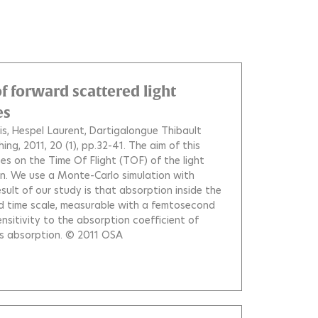
f forward scattered light
es
is
Hespel Laurent
Dartigalongue Thibault
ing, 2011, 20 (1), pp.32-41.
The aim of this
es on the Time Of Flight (TOF) of the light
on. We use a Monte-Carlo simulation with
lt of our study is that absorption inside the
d time scale, measurable with a femtosecond
nsitivity to the absorption coefficient of
his absorption. © 2011 OSA