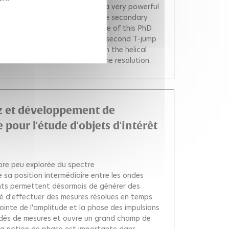
 of a fast temperature-jump is a very powerful
f proteins. However, probing the secondary
titative values. The main purpose of this PhD
-UV circular dichroism in a nanosecond T-jump
w quantitatively the change in the helical
rmal denaturation with 12 ns time resolution.
tz et développement de
 pour l'étude d'objets d'intérêt
ore peu explorée du spectre
 sa position intermédiaire entre les ondes
ents permettent désormais de générer des
ité d'effectuer des mesures résolues en temps
inte de l'amplitude et la phase des impulsions
édés de mesures et ouvre un grand champ de
. La notion de phase est importante dans