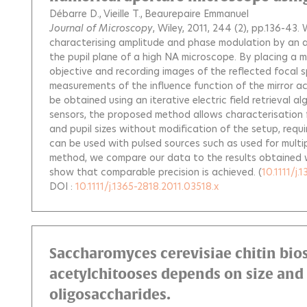
Débarre D.
Vieille T.
Beaurepaire Emmanuel
Journal of Microscopy
, Wiley, 2011, 244 (2), pp.136-43.
W
characterising amplitude and phase modulation by an ac
the pupil plane of a high NA microscope. By placing a mir
objective and recording images of the reflected focal 
measurements of the influence function of the mirror ac
be obtained using an iterative electric field retrieval 
sensors, the proposed method allows characterisation f
and pupil sizes without modification of the setup, requ
can be used with pulsed sources such as used for multi
method, we compare our data to the results obtained
show that comparable precision is achieved.
(
10.1111/j.
DOI :
10.1111/j.1365-2818.2011.03518.x
Saccharomyces cerevisiae chitin bios
acetylchitooses depends on size and s
oligosaccharides.