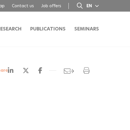
ap
Contact us
Job offers
EN
FR
RESEARCH
PUBLICATIONS
SEMINARS
hare