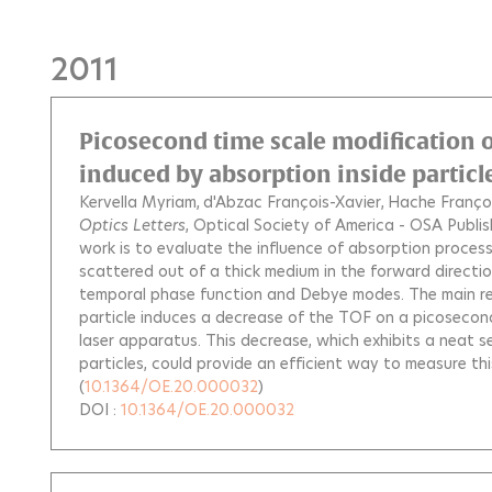
2011
Picosecond time scale modification o
induced by absorption inside particl
Kervella Myriam
d'Abzac François-Xavier
Hache Franço
Optics Letters
, Optical Society of America - OSA Publish
work is to evaluate the influence of absorption process
scattered out of a thick medium in the forward directi
temporal phase function and Debye modes. The main resu
particle induces a decrease of the TOF on a picosecon
laser apparatus. This decrease, which exhibits a neat se
particles, could provide an efficient way to measure t
(
10.1364/OE.20.000032
)
DOI :
10.1364/OE.20.000032