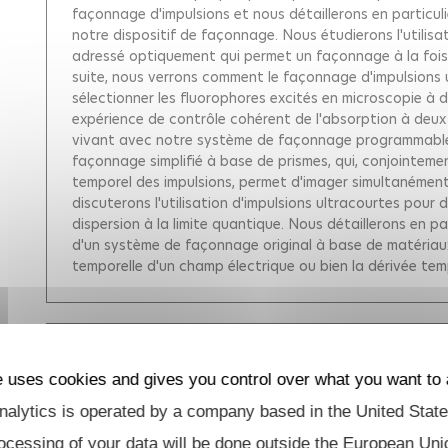
façonnage d'impulsions et nous détaillerons en particul
notre dispositif de façonnage. Nous étudierons l'utilis
adressé optiquement qui permet un façonnage à la fois 
suite, nous verrons comment le façonnage d'impulsions u
sélectionner les fluorophores excités en microscopie à 
expérience de contrôle cohérent de l'absorption à deu
vivant avec notre système de façonnage programmable.
façonnage simplifié à base de prismes, qui, conjointem
temporel des impulsions, permet d'imager simultanément 
discuterons l'utilisation d'impulsions ultracourtes pou
dispersion à la limite quantique. Nous détaillerons en p
d'un système de façonnage original à base de matériaux 
temporelle d'un champ électrique ou bien la dérivée tem
Measurement of cicular dichroism d
e uses cookies and gives you control over what you want to 
experiment for the study of protein f
alytics is operated by a company based in the United State
Khuc Mai-Thu
, 2011.
The question how proteins fold into their specifi
ocessing of your data will be done outside the European Uni