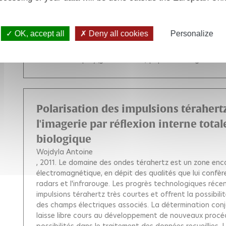
exciting challenge for biophysicists nowadays. The use
technique for the study of the denaturation process o
structure is a difficult challenge and rarely yields quan
OK, accept all
Deny all cookies
Personalize
project is to develop a technical implementation of far
experiment. Our CD/T-jump experiment allows us to follo
fraction of a poly(glutamic acid) peptide during its the
Polarisation des impulsions téraher
l'imagerie par réflexion interne totale
biologique
Wojdyla Antoine
, 2011.
Le domaine des ondes térahertz est un zone enc
électromagnétique, en dépit des qualités que lui confère
radars et l'infrarouge. Les progrès technologiques réc
impulsions térahertz très courtes et offrent la possibil
des champs électriques associés. La détermination conjo
laisse libre cours au développement de nouveaux proc
possibilités dans le traitement des données recueillies