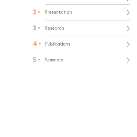
2 •
Presentation
3 •
Research
4 •
Publications
5 •
Seminars