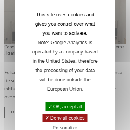
This site uses cookies and
gives you control over what
you want to activate.
Note: Google Analytics is
Congratulation Gael Latour HDR : « Cornée, parchemin, vernis
operated by a company based
: la microscopie avancée comme outil d'investigation »
in the United States, therefore
the processing of your data
Félicitations à
Gaël Latour
pour la brillante soutenance
will be done outside the
de son Habilitation à Diriger des Recherches (HDR)
intitulée : « Cornée, parchemin, vernis : la microscopie
European Union.
avancée comme outil d'investigation » !
OK, accept all
TOUTES NOS ACTUALITÉS
Deny all cookies
Personalize