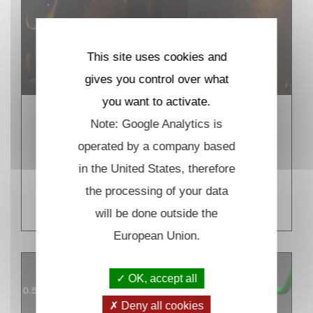
This site uses cookies and
gives you control over what
you want to activate.
Dynamique de repliement des
Note: Google Analytics is
biomolécules sondée par
operated by a company based
dichroïsme circulaire résolu en
in the United States, therefore
temps
the processing of your data
EN SAVOIR PLUS
will be done outside the
European Union.
OK, accept all
Deny all cookies