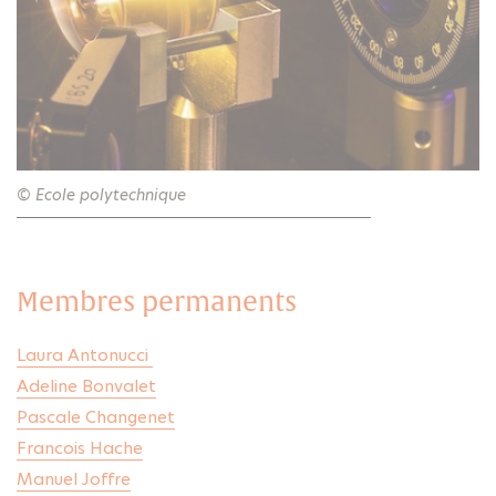
© Ecole polytechnique
Membres permanents
Laura Antonucci
Adeline Bonvalet
Pascale Changenet
Francois Hache
Manuel Joffre