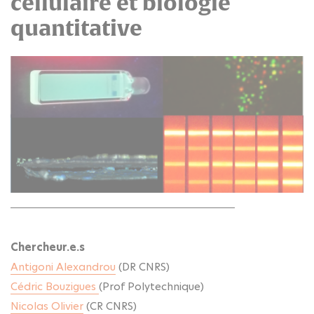
cellulaire et biologie
quantitative
Chercheur.e.s
Antigoni Alexandrou
(DR CNRS)
Cédric Bouzigues
(Prof Polytechnique)
Nicolas Olivier
(CR CNRS)