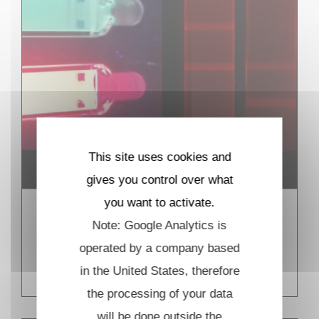
This site uses cookies and
gives you control over what
you want to activate.
Détection in vitro de
Note: Google Analytics is
biomolécules
operated by a company based
EN SAVOIR PLUS
in the United States, therefore
the processing of your data
will be done outside the