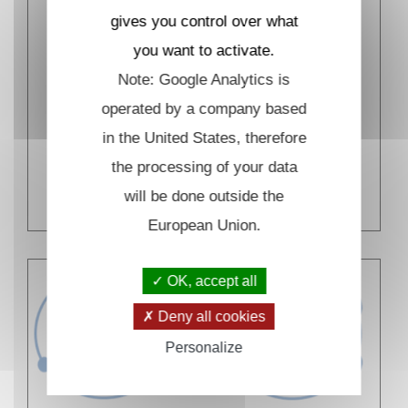
gives you control over what
you want to activate.
Note: Google Analytics is
operated by a company based
Functions and diversity of
in the United States, therefore
circular RNAs in archaea
the processing of your data
EN SAVOIR PLUS
will be done outside the
European Union.
OK, accept all
Deny all cookies
Personalize