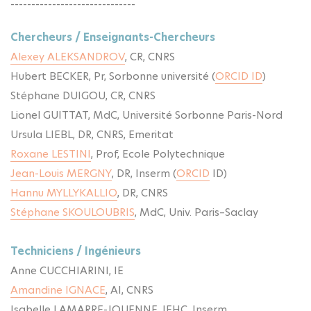
------------------------------
Chercheurs / Enseignants-Chercheurs
Alexey ALEKSANDROV
, CR, CNRS
Hubert BECKER, Pr, Sorbonne université (
ORCID ID
)
Stéphane DUIGOU, CR, CNRS
Lionel GUITTAT, MdC, Université Sorbonne Paris-Nord
Ursula LIEBL
, DR, CNRS, Emeritat
Roxane LESTINI
, Prof, Ecole Polytechnique
Jean-Louis MERGNY
, DR, Inserm (
ORCID
ID)
Hannu MYLLYKALLIO
, DR, CNRS
Stéphane SKOULOUBRIS
, MdC, Univ. Paris–Saclay
Techniciens / Ingénieurs
Anne CUCCHIARINI, IE
Amandine IGNACE
, AI, CNRS
Isabelle LAMARRE-JOUENNE, IEHC, Inserm