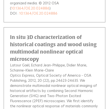
organized media. © 2012 OSA
(
10.1364/OE.20.024886
)
DOI :
10.1364/OE.20.024886
In situ 3D characterization of
historical coatings and wood using
multimodal nonlinear optical
microscopy
Latour Gaël
Echard Jean-Philippe
Didier Marie
Schanne-Klein Marie-Claire
Optics Express
, Optical Society of America - OSA
Publishing, 2012, 20 (22), pp.24623-24635.
We
demonstrate multimodal nonlinear optical imaging of
historical artifacts by combining Second Harmonic
Generation (SHG) and Two-Photon Excited
Fluorescence (2PEF) microscopies. We first identify
the nonlinear optical response of materials commonly