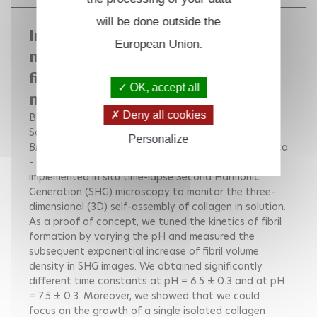
will be done outside the
In situ three-dimensional
European Union.
monitoring of collagen
fibrillogenesis using SHG
OK, accept all
microscopy.
Deny all cookies
Bancelin Stéphane
Aimé Carole
Coradin Thibaud
Schanne-Klein Marie-Claire
Personalize
Biomedical optics express
, Optical Society of America
- OSA Publishing, 2012, 3 (6), pp.1446-54.
We
implemented in situ time-lapse Second Harmonic
Generation (SHG) microscopy to monitor the three-
dimensional (3D) self-assembly of collagen in solution.
As a proof of concept, we tuned the kinetics of fibril
formation by varying the pH and measured the
subsequent exponential increase of fibril volume
density in SHG images. We obtained significantly
different time constants at pH = 6.5 ± 0.3 and at pH
= 7.5 ± 0.3. Moreover, we showed that we could
focus on the growth of a single isolated collagen