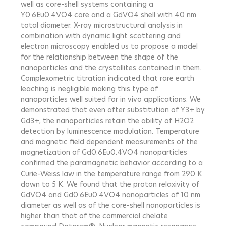
well as core-shell systems containing a
Y0.6Eu0.4VO4 core and a GdVO4 shell with 40 nm
total diameter. X-ray microstructural analysis in
combination with dynamic light scattering and
electron microscopy enabled us to propose a model
for the relationship between the shape of the
nanoparticles and the crystallites contained in them.
Complexometric titration indicated that rare earth
leaching is negligible making this type of
nanoparticles well suited for in vivo applications. We
demonstrated that even after substitution of Y3+ by
Gd3+, the nanoparticles retain the ability of H2O2
detection by luminescence modulation. Temperature
and magnetic field dependent measurements of the
magnetization of Gd0.6Eu0.4VO4 nanoparticles
confirmed the paramagnetic behavior according to a
Curie-Weiss law in the temperature range from 290 K
down to 5 K. We found that the proton relaxivity of
GdVO4 and Gd0.6Eu0.4VO4 nanoparticles of 10 nm
diameter as well as of the core-shell nanoparticles is
higher than that of the commercial chelate