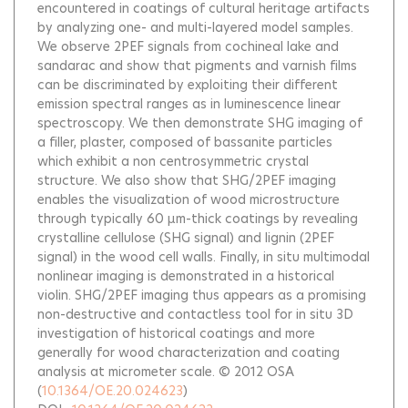
encountered in coatings of cultural heritage artifacts
by analyzing one- and multi-layered model samples.
We observe 2PEF signals from cochineal lake and
sandarac and show that pigments and varnish films
can be discriminated by exploiting their different
emission spectral ranges as in luminescence linear
spectroscopy. We then demonstrate SHG imaging of
a filler, plaster, composed of bassanite particles
which exhibit a non centrosymmetric crystal
structure. We also show that SHG/2PEF imaging
enables the visualization of wood microstructure
through typically 60 µm-thick coatings by revealing
crystalline cellulose (SHG signal) and lignin (2PEF
signal) in the wood cell walls. Finally, in situ multimodal
nonlinear imaging is demonstrated in a historical
violin. SHG/2PEF imaging thus appears as a promising
non-destructive and contactless tool for in situ 3D
investigation of historical coatings and more
generally for wood characterization and coating
analysis at micrometer scale. © 2012 OSA
(
10.1364/OE.20.024623
)