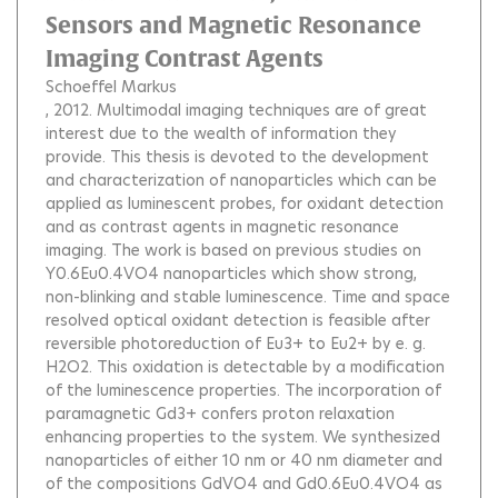
Sensors and Magnetic Resonance
Imaging Contrast Agents
Schoeffel Markus
, 2012.
Multimodal imaging techniques are of great
interest due to the wealth of information they
provide. This thesis is devoted to the development
and characterization of nanoparticles which can be
applied as luminescent probes, for oxidant detection
and as contrast agents in magnetic resonance
imaging. The work is based on previous studies on
Y0.6Eu0.4VO4 nanoparticles which show strong,
non-blinking and stable luminescence. Time and space
resolved optical oxidant detection is feasible after
reversible photoreduction of Eu3+ to Eu2+ by e. g.
H2O2. This oxidation is detectable by a modification
of the luminescence properties. The incorporation of
paramagnetic Gd3+ confers proton relaxation
enhancing properties to the system. We synthesized
nanoparticles of either 10 nm or 40 nm diameter and
of the compositions GdVO4 and Gd0.6Eu0.4VO4 as