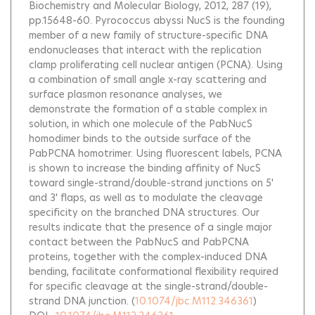
Biochemistry and Molecular Biology, 2012, 287 (19),
pp.15648-60.
Pyrococcus abyssi NucS is the founding
member of a new family of structure-specific DNA
endonucleases that interact with the replication
clamp proliferating cell nuclear antigen (PCNA). Using
a combination of small angle x-ray scattering and
surface plasmon resonance analyses, we
demonstrate the formation of a stable complex in
solution, in which one molecule of the PabNucS
homodimer binds to the outside surface of the
PabPCNA homotrimer. Using fluorescent labels, PCNA
is shown to increase the binding affinity of NucS
toward single-strand/double-strand junctions on 5'
and 3' flaps, as well as to modulate the cleavage
specificity on the branched DNA structures. Our
results indicate that the presence of a single major
contact between the PabNucS and PabPCNA
proteins, together with the complex-induced DNA
bending, facilitate conformational flexibility required
for specific cleavage at the single-strand/double-
strand DNA junction.
(
10.1074/jbc.M112.346361
)