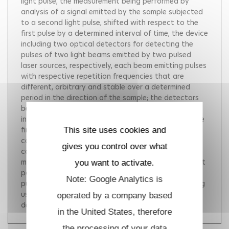
light pulse, the measurement being performed by
analysis of a signal emitted by the sample subjected
to a second light pulse, shifted with respect to the
first pulse by a determined interval of time, the device
including two optical detectors for detecting the
pulses of two light beams emitted by two pulsed
laser sources, respectively, each beam emitting pulses
with respective repetition frequencies that are
different, arbitrary and stable over a determined
period in the direction of the sample; the detectors
being connected to a computer for determining the
interval of time between two pulses coming from the
first and the second beam, respectively, and
This site uses cookies and
constituting the first and second pulses; the
gives you control over what
computer being connected to an analyzer for
measuring the reaction of the sample having as input
you want to activate.
parameter the interval of time between the two
Note: Google Analytics is
pulses, where the computer uses an algorithm making
use of the stability of the repetition frequencies for
operated by a company based
determining the interval of time.
in the United States, therefore
the processing of your data