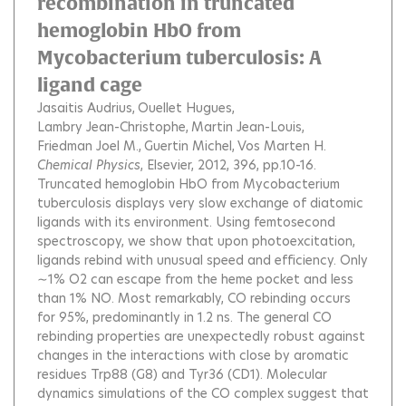
recombination in truncated
hemoglobin HbO from
Mycobacterium tuberculosis: A
ligand cage
Jasaitis Audrius
Ouellet Hugues
Lambry Jean-Christophe
Martin Jean-Louis
Friedman Joel M.
Guertin Michel
Vos Marten H.
Chemical Physics
, Elsevier, 2012, 396, pp.10-16.
Truncated hemoglobin HbO from Mycobacterium
tuberculosis displays very slow exchange of diatomic
ligands with its environment. Using femtosecond
spectroscopy, we show that upon photoexcitation,
ligands rebind with unusual speed and efficiency. Only
∼1% O2 can escape from the heme pocket and less
than 1% NO. Most remarkably, CO rebinding occurs
for 95%, predominantly in 1.2 ns. The general CO
rebinding properties are unexpectedly robust against
changes in the interactions with close by aromatic
residues Trp88 (G8) and Tyr36 (CD1). Molecular
dynamics simulations of the CO complex suggest that