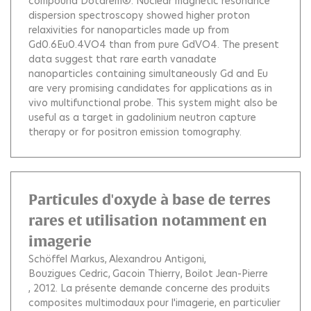
compound Dotarem®. Nuclear magnetic resonance
dispersion spectroscopy showed higher proton
relaxivities for nanoparticles made up from
Gd0.6Eu0.4VO4 than from pure GdVO4. The present
data suggest that rare earth vanadate
nanoparticles containing simultaneously Gd and Eu
are very promising candidates for applications as in
vivo multifunctional probe. This system might also be
useful as a target in gadolinium neutron capture
therapy or for positron emission tomography.
Particules d'oxyde à base de terres
rares et utilisation notamment en
imagerie
Schöffel Markus
Alexandrou Antigoni
Bouzigues Cedric
Gacoin Thierry
Boilot Jean-Pierre
, 2012.
La présente demande concerne des produits
composites multimodaux pour l'imagerie, en particulier