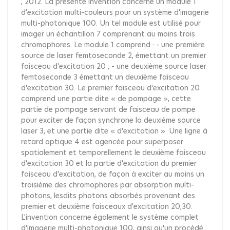
, 2012.
La présente invention concerne un module 1
d'excitation multi-couleurs pour un système d'imagerie
multi-photonique 100. Un tel module est utilisé pour
imager un échantillon 7 comprenant au moins trois
chromophores. Le module 1 comprend : - une première
source de laser femtoseconde 2, émettant un premier
faisceau d'excitation 20 ; - une deuxième source laser
femtoseconde 3 émettant un deuxième faisceau
d'excitation 30. Le premier faisceau d'excitation 20
comprend une partie dite « de pompage », cette
partie de pompage servant de faisceau de pompe
pour exciter de façon synchrone la deuxième source
laser 3, et une partie dite « d'excitation ». Une ligne à
retard optique 4 est agencée pour superposer
spatialement et temporellement le deuxième faisceau
d'excitation 30 et la partie d'excitation du premier
faisceau d'excitation, de façon à exciter au moins un
troisième des chromophores par absorption multi-
photons, lesdits photons absorbés provenant des
premier et deuxième faisceaux d'excitation 20,30.
L'invention concerne également le système complet
d'imagerie multi-photonique 100, ainsi qu'un procédé