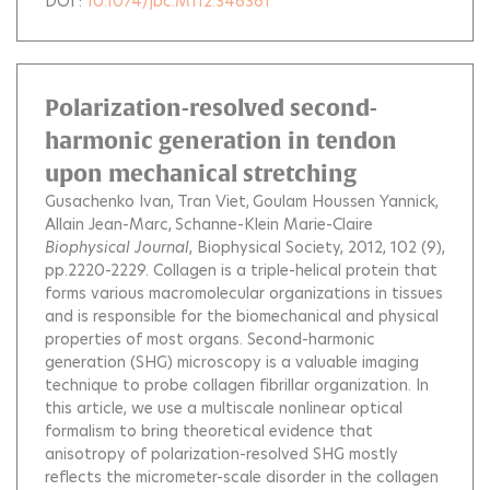
DOI :
10.1074/jbc.M112.346361
Polarization-resolved second-
harmonic generation in tendon
upon mechanical stretching
Gusachenko Ivan
Tran Viet
Goulam Houssen Yannick
Allain Jean-Marc
Schanne-Klein Marie-Claire
Biophysical Journal
, Biophysical Society, 2012, 102 (9),
pp.2220-2229.
Collagen is a triple-helical protein that
forms various macromolecular organizations in tissues
and is responsible for the biomechanical and physical
properties of most organs. Second-harmonic
generation (SHG) microscopy is a valuable imaging
technique to probe collagen fibrillar organization. In
this article, we use a multiscale nonlinear optical
formalism to bring theoretical evidence that
anisotropy of polarization-resolved SHG mostly
reflects the micrometer-scale disorder in the collagen