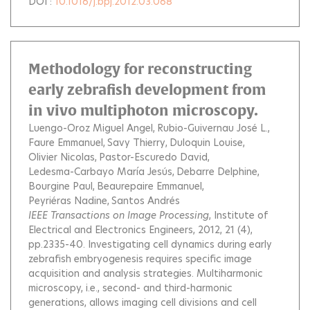
DOI :
10.1016/j.bpj.2012.03.068
Methodology for reconstructing
early zebrafish development from
in vivo multiphoton microscopy.
Luengo-Oroz Miguel Angel
Rubio-Guivernau José L.
Faure Emmanuel
Savy Thierry
Duloquin Louise
Olivier Nicolas
Pastor-Escuredo David
Ledesma-Carbayo María Jesús
Debarre Delphine
Bourgine Paul
Beaurepaire Emmanuel
Peyriéras Nadine
Santos Andrés
IEEE Transactions on Image Processing
, Institute of
Electrical and Electronics Engineers, 2012, 21 (4),
pp.2335-40.
Investigating cell dynamics during early
zebrafish embryogenesis requires specific image
acquisition and analysis strategies. Multiharmonic
microscopy, i.e., second- and third-harmonic
generations, allows imaging cell divisions and cell