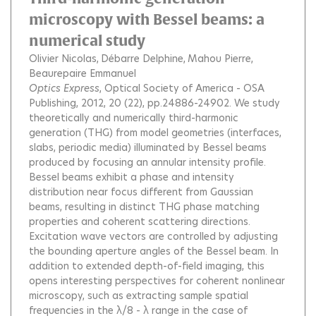
microscopy with Bessel beams: a
numerical study
Olivier Nicolas
Débarre Delphine
Mahou Pierre
Beaurepaire Emmanuel
Optics Express
, Optical Society of America - OSA
Publishing, 2012, 20 (22), pp.24886-24902.
We study
theoretically and numerically third-harmonic
generation (THG) from model geometries (interfaces,
slabs, periodic media) illuminated by Bessel beams
produced by focusing an annular intensity profile.
Bessel beams exhibit a phase and intensity
distribution near focus different from Gaussian
beams, resulting in distinct THG phase matching
properties and coherent scattering directions.
Excitation wave vectors are controlled by adjusting
the bounding aperture angles of the Bessel beam. In
addition to extended depth-of-field imaging, this
opens interesting perspectives for coherent nonlinear
microscopy, such as extracting sample spatial
frequencies in the λ/8 - λ range in the case of