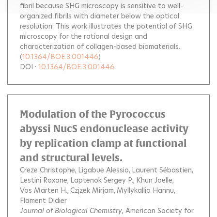
fibril because SHG microscopy is sensitive to well-
organized fibrils with diameter below the optical
resolution. This work illustrates the potential of SHG
microscopy for the rational design and
characterization of collagen-based biomaterials.
(
10.1364/BOE.3.001446
)
DOI :
10.1364/BOE.3.001446
Modulation of the Pyrococcus
abyssi NucS endonuclease activity
by replication clamp at functional
and structural levels.
Creze Christophe
Ligabue Alessio
Laurent Sébastien
Lestini Roxane
Laptenok Sergey P.
Khun Joelle
Vos Marten H.
Czjzek Mirjam
Myllykallio Hannu
Flament Didier
Journal of Biological Chemistry
, American Society for