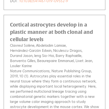
DOI :
10.1038/s41467-019-09552-9
Cortical astrocytes develop in a
plastic manner at both clonal and
cellular levels
Clavreul Solène
Abdeladim Lamiae
Hernández-Garzón Edwin
Niculescu Dragos
Durand Jason
Ieng Sio-Hoi
Barry Raphaëlle
Bonvento Gilles
Beaurepaire Emmanuel
Livet Jean
Loulier Karine
Nature Communications
, Nature Publishing Group,
2019, 10 (1).
Astrocytes play essential roles in the
neural tissue where they form a continuous network,
while displaying important local heterogeneity. Here,
we performed multiclonal lineage tracing using
combinatorial genetic markers together with a new
large volume color imaging approach to study
astrocyte development in the mouse cortex. We show