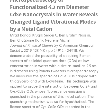
Functionalized 4.2 nm Diameter
CdSe Nanocrystals in Water Reveals
Changed Ligand Vibrational Modes
by a Metal Cation
Mrad Randa
Kruglik Sergei G
Ben Brahim Nassim
Ben Chaâbane Rafik
Négrerie Michel
Journal of Physical Chemistry C
, American Chemical
Society, 2019, 123 (40), pp.24912 - 24918.
We
demonstrated the possibility of acquiring Raman
spectra of colloidal quantum dots (QDs) at low
concentration in water with a size as small as 2.5 nm
in diameter using Raman tweezers microspectroscopy.
We measured the spectra of CdSe QDs capped with
thioglycerol and with L-cysteine. This technique was
applied to probe the interaction between Co 2+ and
Cys-CdSe QDs whose fluorescence emission is
quenched in the presence of this metal cation. The
quenching mechanism was so far hypothetical. The
Raman spectra of Cys-CdSe QDs recorded in the