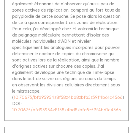
également étonnant de n’observer qu’aussi peu de
zones actives de réplication, comparé au fort taux de
polyploïdie de cette souche. Se pose alors la question
de ce à quoi correspondent ces zones de réplication.
Pour cela, j’ai développé chez H. volcanii la technique
de peignage moléculaire permettant d’isoler des
molécules individuelles d’ADN et révéler
spécifiquement les analogues incorporés pour pouvoir
déterminer le nombre de copies du chromosome qui
sont actives lors de la réplication, ainsi que le nombre
d’origines actives sur chacune des copies. J’ai
également développé une technique de Time-lapse
dans le but de suivre ces régions au cours du temps
en observant les divisions cellulaires directement sous
le microscope.
(
10.70675/bfd95954z8f58z4bd8zbfa5z59f4b61c4566
)
DOI :
10.70675/bfd95954z8f58z4bd8zbfa5z59f4b61c4566