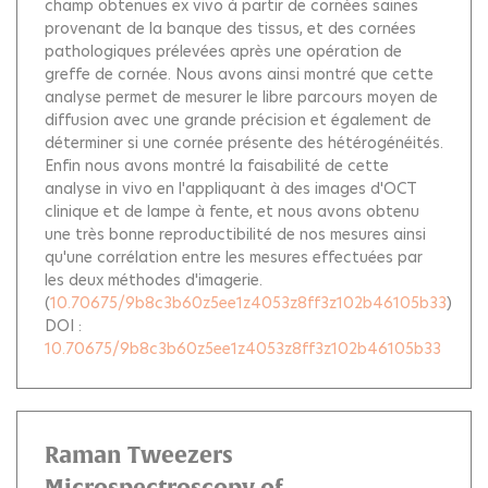
champ obtenues ex vivo à partir de cornées saines
provenant de la banque des tissus, et des cornées
pathologiques prélevées après une opération de
greffe de cornée. Nous avons ainsi montré que cette
analyse permet de mesurer le libre parcours moyen de
diffusion avec une grande précision et également de
déterminer si une cornée présente des hétérogénéités.
Enfin nous avons montré la faisabilité de cette
analyse in vivo en l'appliquant à des images d'OCT
clinique et de lampe à fente, et nous avons obtenu
une très bonne reproductibilité de nos mesures ainsi
qu'une corrélation entre les mesures effectuées par
les deux méthodes d'imagerie.
(
10.70675/9b8c3b60z5ee1z4053z8ff3z102b46105b33
)
DOI :
10.70675/9b8c3b60z5ee1z4053z8ff3z102b46105b33
Raman Tweezers
Microspectroscopy of