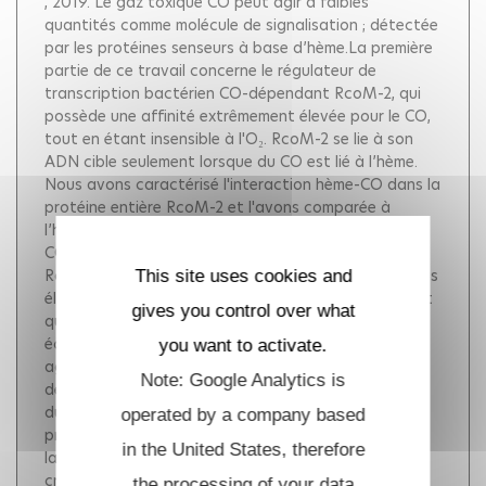
, 2019.
Le gaz toxique CO peut agir à faibles
quantités comme molécule de signalisation ; détectée
par les protéines senseurs à base d’hème.La première
partie de ce travail concerne le régulateur de
transcription bactérien CO-dépendant RcoM-2, qui
possède une affinité extrêmement élevée pour le CO,
tout en étant insensible à l'O₂. RcoM-2 se lie à son
ADN cible seulement lorsque du CO est lié à l’hème.
Nous avons caractérisé l'interaction hème-CO dans la
protéine entière RcoM-2 et l'avons comparée à
l’hémo-domaine isolé RcoMH-2. RcoM-2 peut lier du
CO avec une affinité effective plus faible que
RcoMH-2. Le CO se dissocie avec un taux 20 fois plus
This site uses cookies and
élevé par rapport à RcoMH-2, où la liaison du CO est
gives you control over what
quasi irréversible. Une petite fraction du CO peut
échapper de la protéine, ainsi permettant RcoM-2 à
you want to activate.
agir comme senseur du CO. La présence du domaine
Note: Google Analytics is
de liaison à l'ADN influence les propriétés de fixation
du CO à l'hème. Les études sur l'origine moléculaire
operated by a company based
précise des propriétés dynamiques doivent attendre
in the United States, therefore
la structure 3D de RcoM-2.La détection du CO est
cruciale pour Mycobacterium tuberculosis, l’agent
the processing of your data