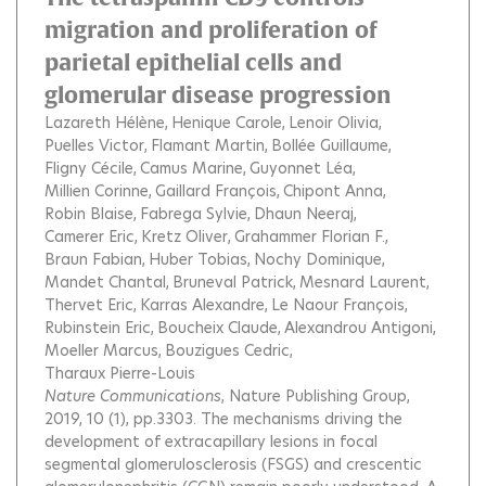
migration and proliferation of
parietal epithelial cells and
glomerular disease progression
Lazareth Hélène
Henique Carole
Lenoir Olivia
Puelles Victor
Flamant Martin
Bollée Guillaume
Fligny Cécile
Camus Marine
Guyonnet Léa
Millien Corinne
Gaillard François
Chipont Anna
Robin Blaise
Fabrega Sylvie
Dhaun Neeraj
Camerer Eric
Kretz Oliver
Grahammer Florian F.
Braun Fabian
Huber Tobias
Nochy Dominique
Mandet Chantal
Bruneval Patrick
Mesnard Laurent
Thervet Eric
Karras Alexandre
Le Naour François
Rubinstein Eric
Boucheix Claude
Alexandrou Antigoni
Moeller Marcus
Bouzigues Cedric
Tharaux Pierre-Louis
Nature Communications
, Nature Publishing Group,
2019, 10 (1), pp.3303.
The mechanisms driving the
development of extracapillary lesions in focal
segmental glomerulosclerosis (FSGS) and crescentic