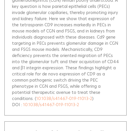
glomerulonephritis (CGN) remain poorly understood. A
key question is how parietal epithelial cells (PECs)
invade glomerular capillaries, thereby promoting injury
and kidney failure. Here we show that expression of
the tetraspanin CD9 increases markedly in PECs in
mouse models of CGN and FSGS, and in kidneys from
individuals diagnosed with these diseases. Cd9 gene
targeting in PECs prevents glomerular damage in CGN
and FSGS mouse models. Mechanistically, CD9
deficiency prevents the oriented migration of PECs
into the glomerular tuft and their acquisition of CD44
and β1 integrin expression. These findings highlight a
critical role for de novo expression of CD9 as a
common pathogenic switch driving the PEC
phenotype in CGN and FSGS, while offering a
potential therapeutic avenue to treat these
conditions.
(
10.1038/s41467-019-11013-2
)
DOI :
10.1038/s41467-019-11013-2