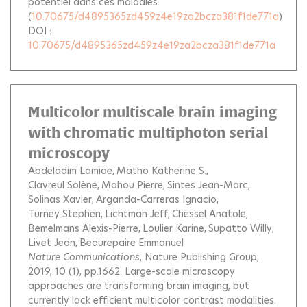
potentiel dans ces maladies.
(
10.70675/d4895365zd459z4e19za2bcza381f1de771a
)
DOI :
10.70675/d4895365zd459z4e19za2bcza381f1de771a
Multicolor multiscale brain imaging
with chromatic multiphoton serial
microscopy
Abdeladim Lamiae
Matho Katherine S.
Clavreul Solène
Mahou Pierre
Sintes Jean-Marc
Solinas Xavier
Arganda-Carreras Ignacio
Turney Stephen
Lichtman Jeff
Chessel Anatole
Bemelmans Alexis-Pierre
Loulier Karine
Supatto Willy
Livet Jean
Beaurepaire Emmanuel
Nature Communications
, Nature Publishing Group,
2019, 10 (1), pp.1662.
Large-scale microscopy
approaches are transforming brain imaging, but
currently lack efficient multicolor contrast modalities.