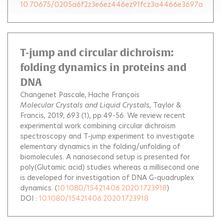
10.70675/0205a6f2z3e6ez446ez91fcz3a4466e3697a
T-jump and circular dichroism:
folding dynamics in proteins and
DNA
Changenet Pascale
Hache François
Molecular Crystals and Liquid Crystals
, Taylor &
Francis, 2019, 693 (1), pp.49-56.
We review recent
experimental work combining circular dichroism
spectroscopy and T-jump experiment to investigate
elementary dynamics in the folding/unfolding of
biomolecules. A nanosecond setup is presented for
poly(Glutamic acid) studies whereas a millisecond one
is developed for investigation of DNA G-quadruplex
dynamics.
(
10.1080/15421406.2020.1723918
)
DOI :
10.1080/15421406.2020.1723918