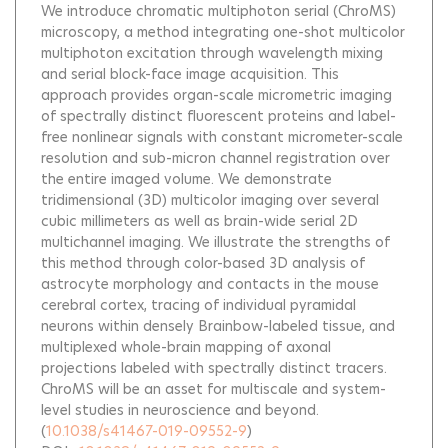
We introduce chromatic multiphoton serial (ChroMS)
microscopy, a method integrating one-shot multicolor
multiphoton excitation through wavelength mixing
and serial block-face image acquisition. This
approach provides organ-scale micrometric imaging
of spectrally distinct fluorescent proteins and label-
free nonlinear signals with constant micrometer-scale
resolution and sub-micron channel registration over
the entire imaged volume. We demonstrate
tridimensional (3D) multicolor imaging over several
cubic millimeters as well as brain-wide serial 2D
multichannel imaging. We illustrate the strengths of
this method through color-based 3D analysis of
astrocyte morphology and contacts in the mouse
cerebral cortex, tracing of individual pyramidal
neurons within densely Brainbow-labeled tissue, and
multiplexed whole-brain mapping of axonal
projections labeled with spectrally distinct tracers.
ChroMS will be an asset for multiscale and system-
level studies in neuroscience and beyond.
(
10.1038/s41467-019-09552-9
)