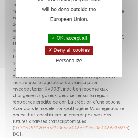
infectieux de la tuberculose, qui doit répondre aux
will be done outside the
mécanismes de défense de l'hôte, dont le CO. Le gène
cor (rv1829) pourrait y jouer un rôle. Nous avons
European Union.
démontré que Cor est un dimère très stable, capable
de lier un hème de façon stoechiométrique, suggérant
ainsi une fonction potentielle de senseur direct du CO.
OK, accept all
Un résidu histidine a été identifié comme ligand
potentiel de l’hème. La dynamique interne du CO est
Deny all cookies
très similaire de celle d’autres senseurs à CO
Personalize
bactériens. Cor présente une activité de liaison à
l'ADN dépendante de l'hème et du CO, qui est aboli
dans le mutant H70A. Nos études ont également
montré que le régulateur de transcription
mycobactérien Rv0081, induit en réponse aux
changements gazeux, peut se lier sur la région
régulatrice prédite de cor. La création d’une souche
Δcor dans le modèle non-pathogène M. smegmatis se
poursuit et constituera un premier pas vers des
futures analyses transcriptomiques.
(
10.70675/0205a6f2z3e6ez446ez91fcz3a4466e3697a
)
DOI :