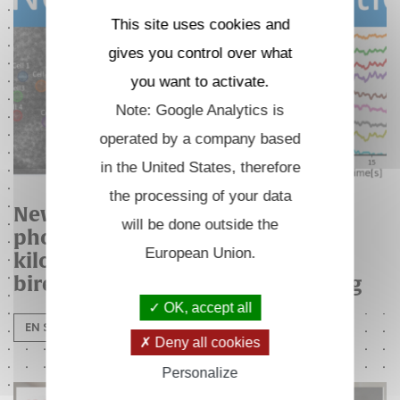
This site uses cookies and
gives you control over what
you want to activate.
Note: Google Analytics is
operated by a company based
in the United States, therefore
the processing of your data
New publication in Optica - Two-
will be done outside the
photon light-sheet live imaging at
European Union.
kilohertz frame rate using
birefringence-based pulse splitting
OK, accept all
EN SAVOIR PLUS
Deny all cookies
Personalize