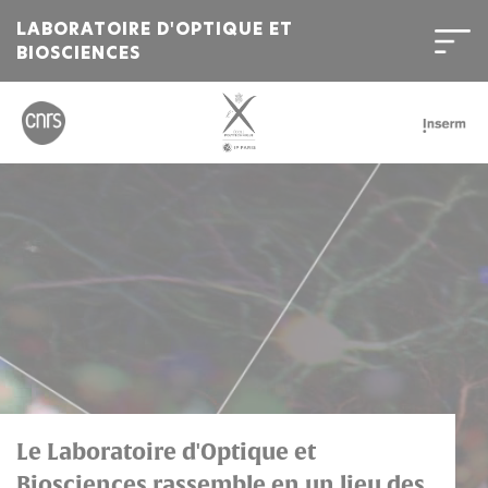
LABORATOIRE D'OPTIQUE ET
BIOSCIENCES
Bienvenue
sur
l'Institut
Polytechnique
de
Paris
Le Laboratoire d'Optique et
Biosciences rassemble en un lieu des