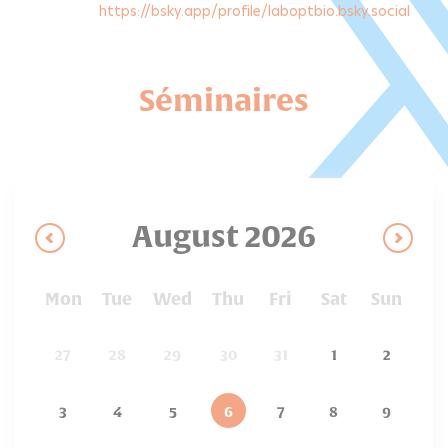
https://bsky.app/profile/laboptbio.bsky.social
Séminaires
August
2026
Mon
Tue
Wed
Thu
Fri
Sat
Sun
27
28
29
30
31
1
2
3
4
5
6
7
8
9