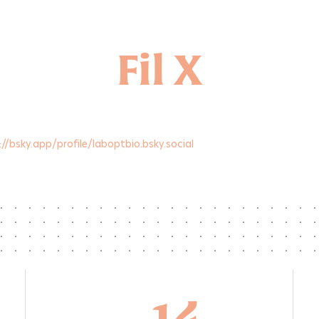
Fil X
New publication in Optica - Two-
photon light-sheet live imaging at
kilohertz frame rate using
birefringence-based pulse splitting
//bsky.app/profile/laboptbio.bsky.social
A new paper from the LOB microscopy unit
on high-speed multiphoton light-sheet
imaging has been published in Optica. We
achieved kilohertz frame rates by enhancing
the signal-to-photodamage ratio during live
imaging. Two-photon light-sheet live imaging
at kilohertz frame rate using birefringence-
based pulse splitting
https://doi.org/10.1364/OPTICA.588084 Lei
Zhu, Dale Gottlieb, Vincent Maioli, Antoine
Hubert, Frédéric Druon, Pierre Mahou,
14
Emmanuel...