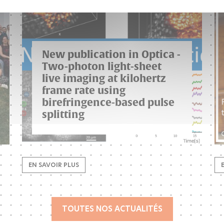
New publication in Optica -
Two-photon light-sheet
live imaging at kilohertz
frame rate using
birefringence-based pulse
splitting
EN SAVOIR PLUS
TOUTES NOS ACTUALITÉS