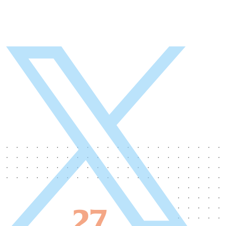
New publication in npj Heritage
Science, first paper from the LOB on
OCT applied to the investigation of
cultural heritage artifacts.
Congratulation to Gael Latour's team. First
paper from the LOB on OCT applied to the
investigation of cultural heritage artifacts.
We show the interest in imaging varnish
layers, measuring their thicknesses and
following conservation treatments based on
varnish removing. An interdisciplinary work
between scientific imaging, cultural heritage
science and conservation.
https://www.nature.com/articles/s40494-
27
026-02460-4 Non-invasive quantitative...
EN SAVOIR PLUS