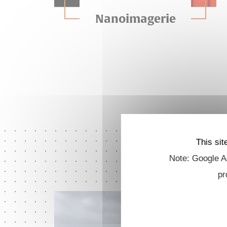
Nanoimagerie
This sit
Note: Google An
pr