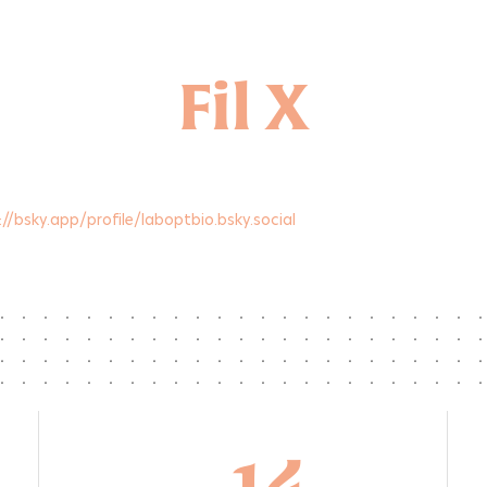
Fil X
New publication in Optica - Two-
photon light-sheet live imaging at
kilohertz frame rate using
birefringence-based pulse splitting
//bsky.app/profile/laboptbio.bsky.social
A new paper from the LOB microscopy unit
on high-speed multiphoton light-sheet
imaging has been published in Optica. We
achieved kilohertz frame rates by enhancing
the signal-to-photodamage ratio during live
imaging. Two-photon light-sheet live imaging
at kilohertz frame rate using birefringence-
based pulse splitting
https://doi.org/10.1364/OPTICA.588084 Lei
Zhu, Dale Gottlieb, Vincent Maioli, Antoine
Hubert, Frédéric Druon, Pierre Mahou,
14
Emmanuel...