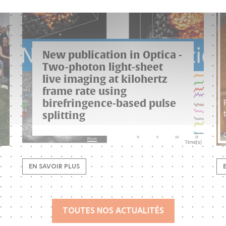
New publication in Optica -
Two-photon light-sheet
live imaging at kilohertz
frame rate using
birefringence-based pulse
splitting
EN SAVOIR PLUS
TOUTES NOS ACTUALITÉS