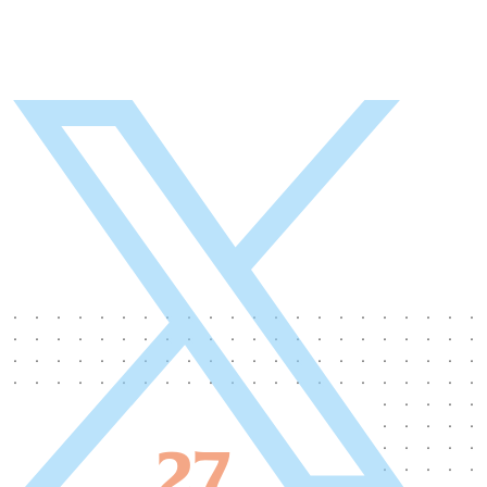
New publication in npj Heritage
Science, first paper from the LOB on
OCT applied to the investigation of
cultural heritage artifacts.
Congratulation to Gael Latour's team. First
paper from the LOB on OCT applied to the
investigation of cultural heritage artifacts.
We show the interest in imaging varnish
layers, measuring their thicknesses and
following conservation treatments based on
varnish removing. An interdisciplinary work
between scientific imaging, cultural heritage
science and conservation.
https://www.nature.com/articles/s40494-
27
026-02460-4 Non-invasive quantitative...
EN SAVOIR PLUS