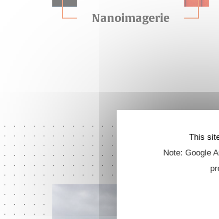
Nanoimagerie
This sit
Note: Google An
pr