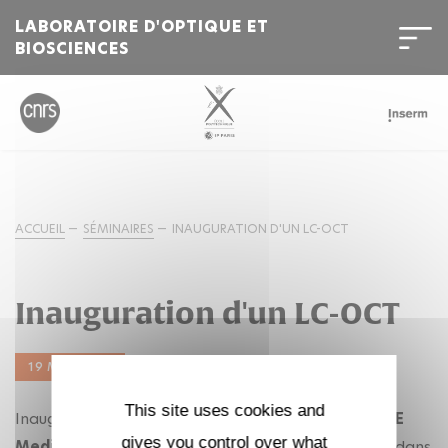
LABORATOIRE D'OPTIQUE ET
BIOSCIENCES
ACCUEIL
SÉMINAIRES
INAUGURATION D'UN LC-OCT
Inauguration d'un LC-OCT
19 MAI. 2022
This site uses cookies and
Inauguration d'un
LC-OCT de la compagnie DAMAE
gives you control over what
Medical
dédié à l'étude des
objets du patrimoine
dans