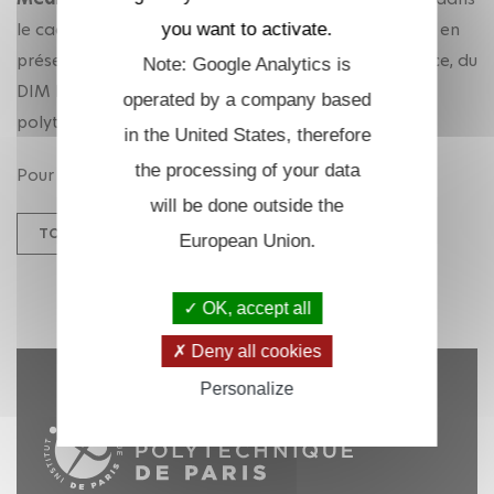
le cadre du projet
MicroArt3D
le
Lundi 16 mai 2022
en
you want to activate.
présence de représentants de la Région Ile de France, du
Note: Google Analytics is
DIM Patrimoine et Matériaux Anciens et de l'Ecole
operated by a company based
polytechnique.
in the United States, therefore
the processing of your data
Pour une présentation du système voir
ici
.
will be done outside the
TOUS LES ÉVÉNEMENTS
European Union.
OK, accept all
Deny all cookies
Personalize