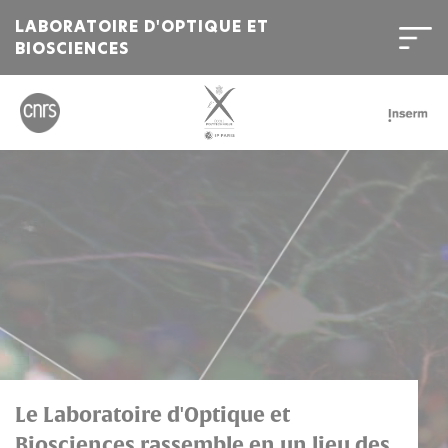
LABORATOIRE D'OPTIQUE ET
BIOSCIENCES
Bienvenue
sur
l'Institut
Polytechnique
de
Paris
Le Laboratoire d'Optique et
Biosciences rassemble en un lieu des